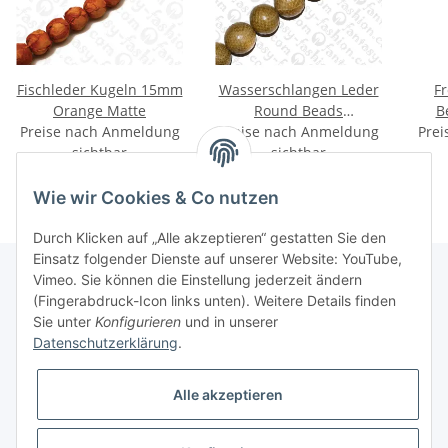
Fischleder Kugeln 15mm
Wasserschlangen Leder
F
Orange Matte
Round Beads
B
Preise nach Anmeldung
Preise nach Anmeldung
25mm_Golden Olive
Prei
sichtbar
sichtbar
Shiny
Wie wir Cookies & Co nutzen
Durch Klicken auf „Alle akzeptieren“ gestatten Sie den
Einsatz folgender Dienste auf unserer Website: YouTube,
Vimeo. Sie können die Einstellung jederzeit ändern
(Fingerabdruck-Icon links unten). Weitere Details finden
Informationen
Sie unter
Konfigurieren
und in unserer
Datenschutzerklärung
.
Gesetzliche Informationen
Alle akzeptieren