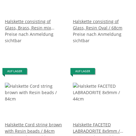
Halskette consisting of
Halskette consisting of
Glass, Brass, Resin mix
Glass, Resin Oval / 68cm
color. / 48cm
Preise nach Anmeldung
Preise nach Anmeldung
sichtbar
sichtbar
AUF LAGER
AUF LAGER
Halskette Cord string brown
Halskette FACETED
with Resin beads / 84cm
LABRADORITE 8x9mm /