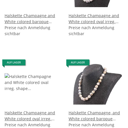
Halskette Champagne and
Halskette Champagne and
White colored baroque
White colored oval irreg.
shape fresh water Pearl 12 /
Preise nach Anmeldung
shape fresh water Pearl
Preise nach Anmeldung
16mm / 47cm
sichtbar
22mm / 47cm
sichtbar
AUF LAGER
AUF LAGER
Halskette Champagne and
Halskette Champagne, and
White colored oval irreg.
White colored baroque
shape fresh water Pearl
Preise nach Anmeldung
shape fresh water Pearl
Preise nach Anmeldung