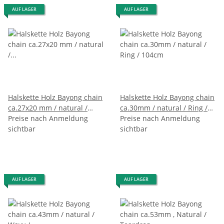
AUF LAGER
AUF LAGER
Halskette Holz Bayong chain
Halskette Holz Bayong chain
ca.27x20 mm / natural /
ca.30mm / natural / Ring /
small wavy / 94cm
Preise nach Anmeldung
104cm
Preise nach Anmeldung
sichtbar
sichtbar
AUF LAGER
AUF LAGER