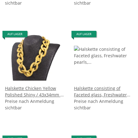
24mm / 47cm
sichtbar
13mm / 47cm
sichtbar
AUF LAGER
AUF LAGER
Halskette Chicken Yellow
Halskette consisting of
Polished Shiny / 43x34mm /
Faceted glass, Freshwater
Wavy Chain / 56cm
Preise nach Anmeldung
pearls, Brass, Hammer Shell
Preise nach Anmeldung
sichtbar
(crack formation) / 76cm
sichtbar