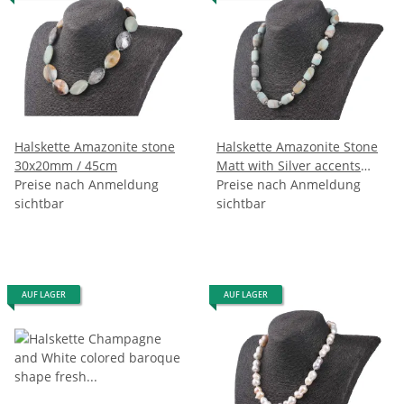
Halskette Amazonite stone
Halskette Amazonite Stone
30x20mm / 45cm
Matt with Silver accents
Preise nach Anmeldung
18mm / 48cm
Preise nach Anmeldung
sichtbar
sichtbar
AUF LAGER
AUF LAGER