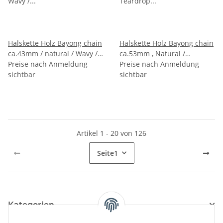
Halskette Holz Bayong chain
Halskette Holz Bayong chain
ca.43mm / natural / Wavy /
ca.53mm , Natural /
150cm
Preise nach Anmeldung
Teardrop / 124cm
Preise nach Anmeldung
sichtbar
sichtbar
Artikel 1 - 20 von 126
Seite
1
Kategorien