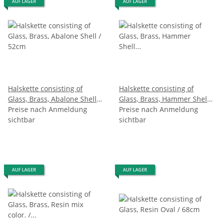
AUF LAGER
AUF LAGER
Halskette consisting of
Halskette consisting of
Glass, Brass, Abalone Shell /
Glass, Brass, Hammer Shell
52cm
Preise nach Anmeldung
(cracking) / 58cm
Preise nach Anmeldung
sichtbar
sichtbar
AUF LAGER
AUF LAGER