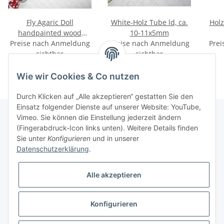
Fly Agaric Doll
White-Holz Tube ld, ca.
Holz
handpainted wood
10-11x5mm
Preise nach Anmeldung
ca.30x18mm
Preise nach Anmeldung
Prei
sichtbar
sichtbar
Wie wir Cookies & Co nutzen
Durch Klicken auf „Alle akzeptieren“ gestatten Sie den
Einsatz folgender Dienste auf unserer Website: YouTube,
Vimeo. Sie können die Einstellung jederzeit ändern
(Fingerabdruck-Icon links unten). Weitere Details finden
Informationen
Sie unter
Konfigurieren
und in unserer
Datenschutzerklärung
.
Gesetzliche Informationen
Alle akzeptieren
Konfigurieren