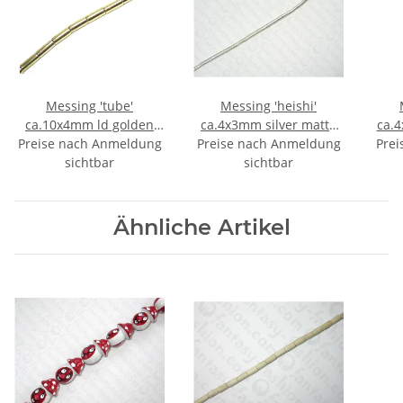
Messing 'tube'
Messing 'heishi'
ca.10x4mm ld golden
ca.4x3mm silver matte
ca.
Preise nach Anmeldung
shiny MSS
Preise nach Anmeldung
MIS
Prei
sichtbar
sichtbar
Ähnliche Artikel