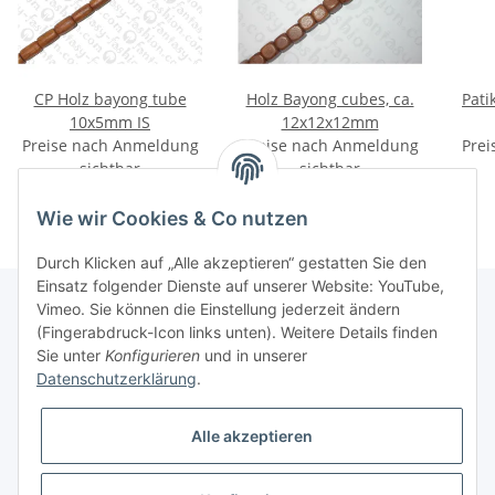
CP Holz bayong tube
Holz Bayong cubes, ca.
Pati
10x5mm IS
12x12x12mm
Preise nach Anmeldung
Preise nach Anmeldung
Prei
sichtbar
sichtbar
Wie wir Cookies & Co nutzen
Durch Klicken auf „Alle akzeptieren“ gestatten Sie den
Einsatz folgender Dienste auf unserer Website: YouTube,
Vimeo. Sie können die Einstellung jederzeit ändern
(Fingerabdruck-Icon links unten). Weitere Details finden
Informationen
Sie unter
Konfigurieren
und in unserer
Datenschutzerklärung
.
Gesetzliche Informationen
Alle akzeptieren