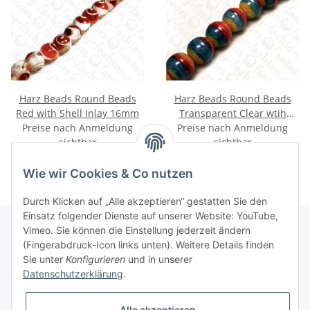
Harz Beads Round Beads
Harz Beads Round Beads
Red with Shell Inlay 16mm
Transparent Clear wtih
Preise nach Anmeldung
Pastel Cords Inlay 23mm (3)
Preise nach Anmeldung
sichtbar
sichtbar
Wie wir Cookies & Co nutzen
Durch Klicken auf „Alle akzeptieren“ gestatten Sie den
Einsatz folgender Dienste auf unserer Website: YouTube,
Vimeo. Sie können die Einstellung jederzeit ändern
(Fingerabdruck-Icon links unten). Weitere Details finden
Informationen
Sie unter
Konfigurieren
und in unserer
Datenschutzerklärung
.
Gesetzliche Informationen
Alle akzeptieren