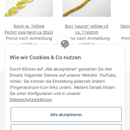
Resin w. 'Yellow
Buri 'saucer' yellow cd
Stei
Pectin',oval,twist,ca.30x24x10mm
ca. 11x6mm
Preise nach Anmeldung
Preise nach Anmeldung
Prei
sichtbar
sichtbar
Wie wir Cookies & Co nutzen
Durch Klicken auf „Alle akzeptieren“ gestatten Sie den
Einsatz folgender Dienste auf unserer Website: YouTube,
Vimeo. Sie können die Einstellung jederzeit ändern
(Fingerabdruck-Icon links unten). Weitere Details finden
Informationen
Sie unter
Konfigurieren
und in unserer
Datenschutzerklärung
.
Gesetzliche Informationen
Alle akzeptieren