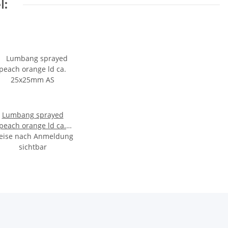
l:
Lumbang sprayed
peach orange ld ca.
eise nach Anmeldung
25x25mm AS
sichtbar