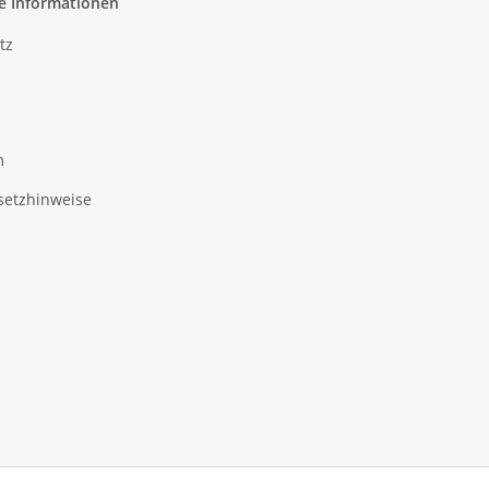
e Informationen
tz
m
setzhinweise