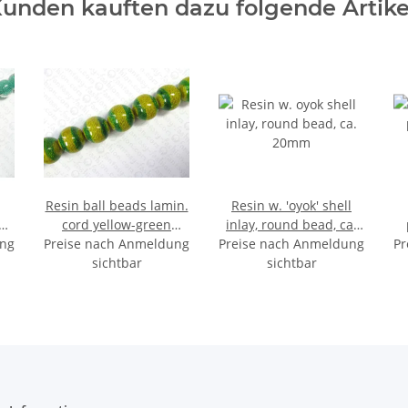
unden kauften dazu folgende Artike
Resin ball beads lamin.
Resin w. 'oyok' shell
cord yellow-green
inlay, round bead, ca.
ung
Preise nach Anmeldung
ca.25mm
Preise nach Anmeldung
20mm
Pr
sichtbar
sichtbar