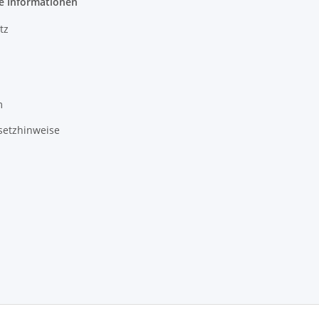
e Informationen
tz
m
setzhinweise