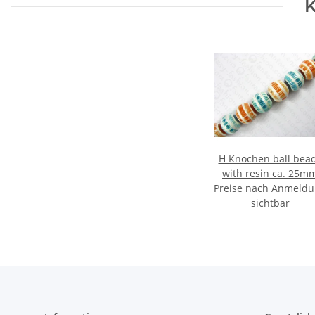
K
H Knochen ball bea
with resin ca. 25m
Preise nach Anmeld
sichtbar