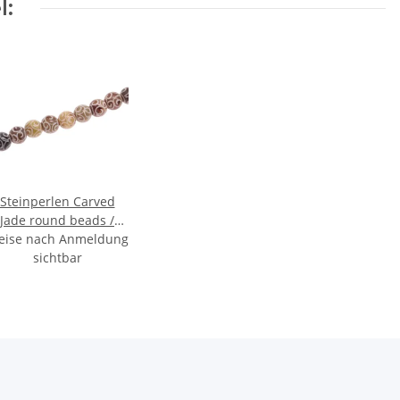
l:
Steinperlen Carved
Jade round beads /
eise nach Anmeldung
12mm.
sichtbar