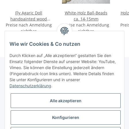
Fly Agaric Doll
White-Holz Ball-Beads
Holz
handpainted wood
ca. 14-15mm
Preise nach Anmeldung
ca.30x18mm
Preise nach Anmeldung
Prei
sichtbar
sichtbar
Wie wir Cookies & Co nutzen
Durch Klicken auf „Alle akzeptieren“ gestatten Sie den
Einsatz folgender Dienste auf unserer Website: YouTube,
Vimeo. Sie können die Einstellung jederzeit ändern
(Fingerabdruck-Icon links unten). Weitere Details finden
Informationen
Sie unter
Konfigurieren
und in unserer
Datenschutzerklärung
.
Gesetzliche Informationen
Alle akzeptieren
Konfigurieren