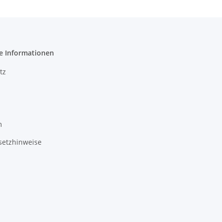
e Informationen
tz
m
setzhinweise