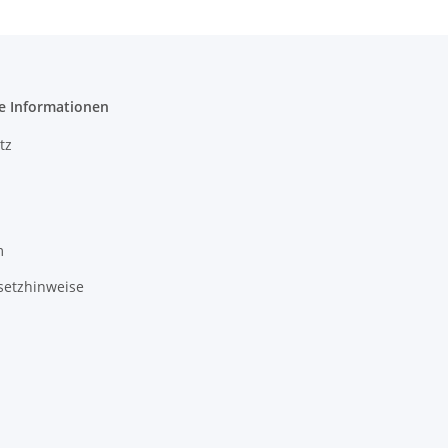
e Informationen
tz
m
setzhinweise