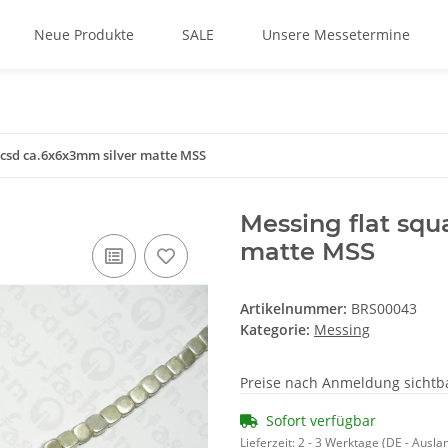
Neue Produkte
SALE
Unsere Messetermine
 csd ca.6x6x3mm silver matte MSS
Messing flat squ
matte MSS
Artikelnummer:
BRS00043
Kategorie:
Messing
Preise nach Anmeldung sichtb
Sofort verfügbar
Lieferzeit:
2 - 3 Werktage
(DE - Ausla