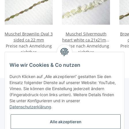
Muschel Brownlip Oval 3
Muschel Silvermouth
Brow
sided ca.22 mm
heart white ca.21x21mm
Preise nach Anmeldung
Preise nach Anmeldung
IAH
Prei
sichtbar
sichtbar
Wie wir Cookies & Co nutzen
Durch Klicken auf „Alle akzeptieren“ gestatten Sie den
Einsatz folgender Dienste auf unserer Website: YouTube,
Vimeo. Sie können die Einstellung jederzeit ändern
(Fingerabdruck-Icon links unten). Weitere Details finden
Informationen
Sie unter
Konfigurieren
und in unserer
Datenschutzerklärung
.
Gesetzliche Informationen
Alle akzeptieren