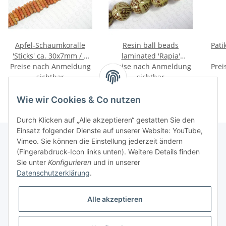
Apfel-Schaumkoralle
Resin ball beads
Pati
'Sticks' ca. 30x7mm / 1
laminated 'Rapia'
Preise nach Anmeldung
Strang (40cm)
Preise nach Anmeldung
ca.30mm
Prei
sichtbar
sichtbar
Wie wir Cookies & Co nutzen
Durch Klicken auf „Alle akzeptieren“ gestatten Sie den
Einsatz folgender Dienste auf unserer Website: YouTube,
Vimeo. Sie können die Einstellung jederzeit ändern
(Fingerabdruck-Icon links unten). Weitere Details finden
Informationen
Sie unter
Konfigurieren
und in unserer
Datenschutzerklärung
.
Gesetzliche Informationen
Alle akzeptieren