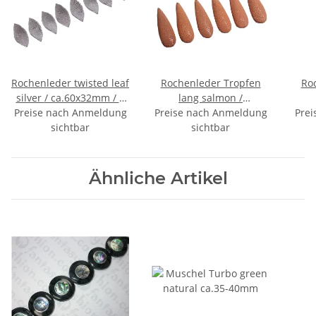
Rochenleder twisted leaf
Rochenleder Tropfen
Ro
silver / ca.60x32mm / 8
lang salmon /
Preise nach Anmeldung
pcs.
Preise nach Anmeldung
ca.70x22mm / 6 pcs.
Prei
ca
sichtbar
sichtbar
Ähnliche Artikel