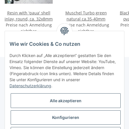
Resin with 'paua' shell
Muschel Turbo green
Blac
inlay, round, ca. 32x8mm
natural ca.35-40mm
ov
Preise nach Anmeldung
Preise nach Anmeldung
Prei
sichtbar
sichtbar
Wie wir Cookies & Co nutzen
Durch Klicken auf „Alle akzeptieren“ gestatten Sie den
Einsatz folgender Dienste auf unserer Website: YouTube,
Vimeo. Sie können die Einstellung jederzeit ändern
(Fingerabdruck-Icon links unten). Weitere Details finden
Informationen
Sie unter
Konfigurieren
und in unserer
Datenschutzerklärung
.
Gesetzliche Informationen
Alle akzeptieren
Konfigurieren