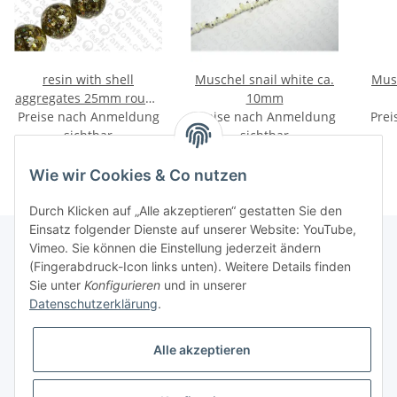
resin with shell
Muschel snail white ca.
Musc
aggregates 25mm round
10mm
Preise nach Anmeldung
beads
Preise nach Anmeldung
Prei
sichtbar
sichtbar
Wie wir Cookies & Co nutzen
Durch Klicken auf „Alle akzeptieren“ gestatten Sie den
Einsatz folgender Dienste auf unserer Website: YouTube,
Vimeo. Sie können die Einstellung jederzeit ändern
(Fingerabdruck-Icon links unten). Weitere Details finden
Informationen
Sie unter
Konfigurieren
und in unserer
Datenschutzerklärung
.
Gesetzliche Informationen
Alle akzeptieren