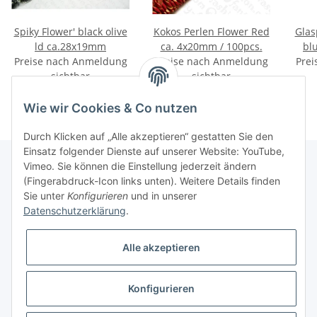
Spiky Flower' black olive
Kokos Perlen Flower Red
Glas
ld ca.28x19mm
ca. 4x20mm / 100pcs.
bl
Preise nach Anmeldung
Preise nach Anmeldung
Prei
sichtbar
sichtbar
Wie wir Cookies & Co nutzen
Durch Klicken auf „Alle akzeptieren“ gestatten Sie den
Einsatz folgender Dienste auf unserer Website: YouTube,
Vimeo. Sie können die Einstellung jederzeit ändern
(Fingerabdruck-Icon links unten). Weitere Details finden
Informationen
Sie unter
Konfigurieren
und in unserer
Datenschutzerklärung
.
Gesetzliche Informationen
Alle akzeptieren
Konfigurieren