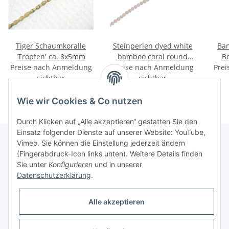
Tiger Schaumkoralle
Steinperlen dyed white
Bam
'Tropfen' ca. 8x5mm
bamboo coral round
B
Preise nach Anmeldung
Preise nach Anmeldung
beads / 2mm.
Prei
sichtbar
sichtbar
Wie wir Cookies & Co nutzen
Durch Klicken auf „Alle akzeptieren“ gestatten Sie den
Einsatz folgender Dienste auf unserer Website: YouTube,
Vimeo. Sie können die Einstellung jederzeit ändern
(Fingerabdruck-Icon links unten). Weitere Details finden
Informationen
Sie unter
Konfigurieren
und in unserer
Datenschutzerklärung
.
Gesetzliche Informationen
Alle akzeptieren