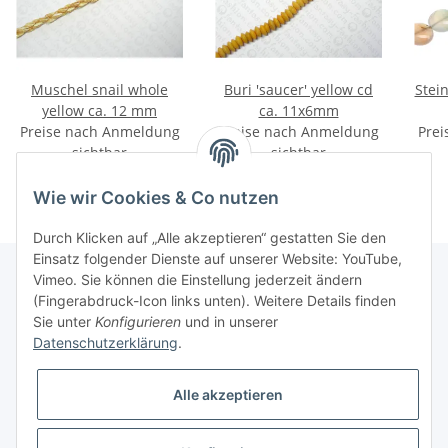
Muschel snail whole
Buri 'saucer' yellow cd
Stei
yellow ca. 12 mm
ca. 11x6mm
Preise nach Anmeldung
Preise nach Anmeldung
Prei
sichtbar
sichtbar
Wie wir Cookies & Co nutzen
Durch Klicken auf „Alle akzeptieren“ gestatten Sie den
Einsatz folgender Dienste auf unserer Website: YouTube,
Vimeo. Sie können die Einstellung jederzeit ändern
(Fingerabdruck-Icon links unten). Weitere Details finden
Informationen
Sie unter
Konfigurieren
und in unserer
Datenschutzerklärung
.
Gesetzliche Informationen
Alle akzeptieren