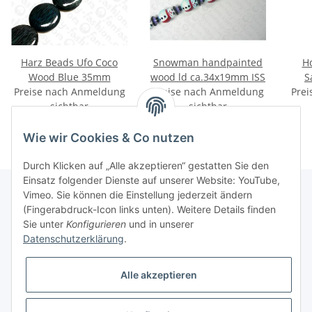
Harz Beads Ufo Coco
Snowman handpainted
H
Wood Blue 35mm
wood ld ca.34x19mm ISS
S
Preise nach Anmeldung
Preise nach Anmeldung
Prei
sichtbar
sichtbar
Wie wir Cookies & Co nutzen
Durch Klicken auf „Alle akzeptieren“ gestatten Sie den
Einsatz folgender Dienste auf unserer Website: YouTube,
Vimeo. Sie können die Einstellung jederzeit ändern
(Fingerabdruck-Icon links unten). Weitere Details finden
Informationen
Sie unter
Konfigurieren
und in unserer
Datenschutzerklärung
.
Gesetzliche Informationen
Alle akzeptieren