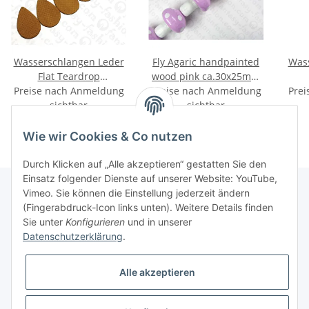
Wasserschlangen Leder
Fly Agaric handpainted
Wass
Flat Teardrop
wood pink ca.30x25mm
Preise nach Anmeldung
55mm_Wood Thrush
Preise nach Anmeldung
KIS
57x
Prei
sichtbar
Matte
sichtbar
Wie wir Cookies & Co nutzen
Durch Klicken auf „Alle akzeptieren“ gestatten Sie den
Einsatz folgender Dienste auf unserer Website: YouTube,
Vimeo. Sie können die Einstellung jederzeit ändern
(Fingerabdruck-Icon links unten). Weitere Details finden
Informationen
Sie unter
Konfigurieren
und in unserer
Datenschutzerklärung
.
Gesetzliche Informationen
Alle akzeptieren