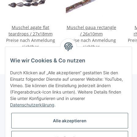
Muschel agate flat
Muschel paua rectangle
M
teardrops / 27x18mm
/ 26x10mm
r
Preise nach Anmeldung
Preise nach Anmeldung
Prei
w
sichtbar
sichtbar
Wie wir Cookies & Co nutzen
Durch Klicken auf „Alle akzeptieren“ gestatten Sie den
Einsatz folgender Dienste auf unserer Website: YouTube,
Vimeo. Sie können die Einstellung jederzeit ändern
(Fingerabdruck-Icon links unten). Weitere Details finden
Informationen
Sie unter
Konfigurieren
und in unserer
Datenschutzerklärung
.
Gesetzliche Informationen
Alle akzeptieren