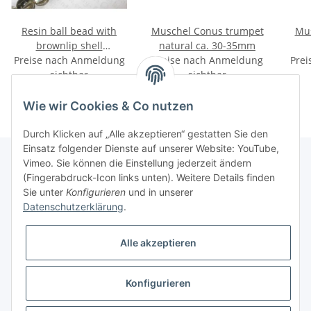
Resin ball bead with
Muschel Conus trumpet
Mus
brownlip shell
natural ca. 30-35mm
Preise nach Anmeldung
inlay,ca.18mm
Preise nach Anmeldung
Prei
sichtbar
sichtbar
Wie wir Cookies & Co nutzen
Durch Klicken auf „Alle akzeptieren“ gestatten Sie den
Einsatz folgender Dienste auf unserer Website: YouTube,
Vimeo. Sie können die Einstellung jederzeit ändern
(Fingerabdruck-Icon links unten). Weitere Details finden
Informationen
Sie unter
Konfigurieren
und in unserer
Datenschutzerklärung
.
Gesetzliche Informationen
Alle akzeptieren
Konfigurieren