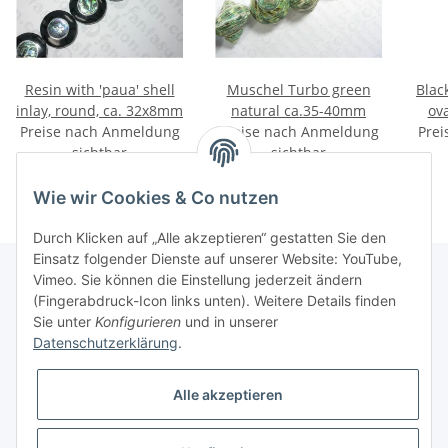
Resin with 'paua' shell
Muschel Turbo green
Blac
inlay, round, ca. 32x8mm
natural ca.35-40mm
ov
Preise nach Anmeldung
Preise nach Anmeldung
Prei
sichtbar
sichtbar
Wie wir Cookies & Co nutzen
Durch Klicken auf „Alle akzeptieren“ gestatten Sie den
Einsatz folgender Dienste auf unserer Website: YouTube,
Vimeo. Sie können die Einstellung jederzeit ändern
(Fingerabdruck-Icon links unten). Weitere Details finden
Informationen
Sie unter
Konfigurieren
und in unserer
Datenschutzerklärung
.
Gesetzliche Informationen
Alle akzeptieren