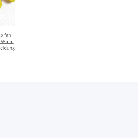
p fan
a.55mm
meldung